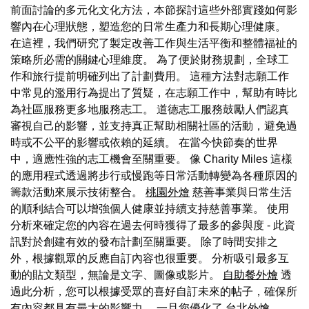
前面討論的多元化文化方法，本節探討這些外部實踐如何影
響內在心理狀態，塑造您的日常生產力和長期心理健康。
在這裡，我們研究了製定改善工作與生活平衡和整體福祉的
策略所必需的關鍵心理維度。 為了便於財務規劃，全球工
作和旅行提前明確列出了計劃費用。 這種方法對志願工作
中常見的濫用行為提出了質疑，在志願工作中，幫助有時比
為社區服務更多地服務志工。 道德志工服務鼓勵人們認真
審視自己的影響，並支持真正幫助相關社區的活動，避免過
時或不公平的影響或依賴的延續。 在當今快節奏的世界
中，適應性強的志工機會至關重要。 像 Charity Miles 這樣
的應用程式透過將步行或慢跑等日常活動轉變為各種原因的
籌款活動來展示技術整合。
桃園外燴
慈善事業與日常生活
的順利結合可以增強個人健康並持續支持慈善事業。 使用
分析來確定您的內容在過去何時獲得了最多的參與度 - 此資
訊對於創建有效的發布計劃至關重要。 除了時間安排之
外，根據觀眾的反應自訂內容也很重要。 分析吸引最多互
動的貼文類型，無論是文字、圖像或影片。
自助餐外燴
透
過此分析，您可以根據受眾的喜好自訂未來的帖子，確保所
有內容都具有最大的影響力。 一旦您優化了
台北外燴