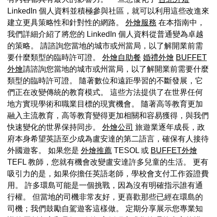
LinkedIn 個人資料並積極參與社區，就可以利用這些改進來
建立更具策略性和針對性的網路。
外燴服務
在本指南中，
我們詳細介紹了將您的 LinkedIn 個人資料從普通變為卓越
的策略。 請諮詢您當地的城市或州當局，以了解開業前需
要什麼類型的臨時許可證。
外燴自助餐
婚禮外燴
BUFFET
外燴
請諮詢您當地的城市或州當局，以了解開業前需要什麼
類型的臨時許可證。 隨著數位和遠距學習的不斷發展，它
們正在改變傳統的教育模式。 這些方法提供了在世界任何
地方實現學術和職業目標的現實機會。 隨著高等教育更加
融入主流教育，高等教育變得更加相關和容易獲得，與我們
快速變化的世界保持同步。
外燴公司
旅遊業逐年成長，政
府本身希望英語至少成為盧安達的第二語言，確保有人接待
外國遊客。 如果您是
外燴推薦
TESOL 或
BUFFET外燴
TEFL 教師，您就有機會改變盧安達許多兒童的生活。 更有
吸引力的是，如果你擔任英語老師，學校會支付工作簽證費
用。 許多環島可能是一個挑戰，因為沒有明確指示誰有通
行權。 但當地的司機非常友好，更喜歡那些已經在環島的
司機；我們鼓勵自駕遊客這樣做。 定期分享展示您專業知