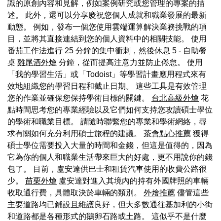
識的原創內容和見解，例如案例研究或您管理的專案的描
述。 此外，還可以分享慶祝您個人成就和職業發展的最新
動態。 例如，發布一個您使用雲端運算解決業務挑戰的項
目，並將其直接連結到您的個人資料中的相關技能。 使用
番茄工作法進行 25 分鐘的集中衝刺，然後休息 5 - 自助餐
桌
雞尾酒外燴
分鐘，從而提高注意力並防止倦怠。 使用
「我的學習生活」或「Todoist」等學習計畫應用程式來有
效地組織您的學習日程和截止日期。 這些工具是有效管理
您的作業並確保您保持學術目標的關鍵。
台北高級外燴
花
點時間思考您的專業經驗以及它們如何支持您攻讀碩士學位
的學術和職業目標。 請隨時聯繫您的專業和學術網絡，尋
求有關如何充分利用碩士旅程的建議。
茶會點心推薦
獲得
碩士學位需要投入大量的時間和金錢，但這是值得的，因為
它為你的個人和職業生活帶來巨大的好處，更不用說你的錢
包了。 目前，盧安達供巴士和租賃汽車使用的收費公路很
少。
苗栗外燴
盧安達對進入其境內的持有外國牌照的車輛
收取通行費，具體取決於車輛的類別。
外燴推薦
儘管這些
主要道路均已鋪設且維護良好，但大多數通往基加利的小街
和道路都是各種形式的鵝卵石路或土路。 這似乎不是什麼