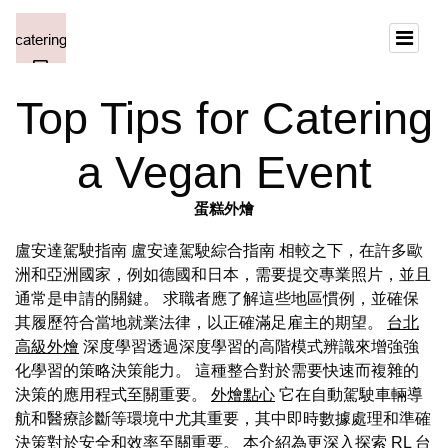
Top Tips for Catering
a Vegan Event
蛋糕外燴
盧安達駕駛指南 盧安達駕駛綜合指南 相較之下，在許多歐
洲和亞洲國家，例如德國和日本，需要提交專業照片，並且
通常是申請的關鍵。 求職者應了解這些地區慣例，並確保
其履歷符合當地就業法律，以正確滿足雇主的期望。
台北
高級外燴
深度學習透過深度學習的高階模式辨識來增強強
化學習的策略決策能力。 這種整合對於需要快速而複雜的
決策的應用程式至關重要。
外燴點心
它在自動駕駛車輛導
航和醫療診斷等環境中尤其重要，其中即時數據處理和準確
決策對於安全和效率至關重要。 本介紹為更深入探索 RL
台