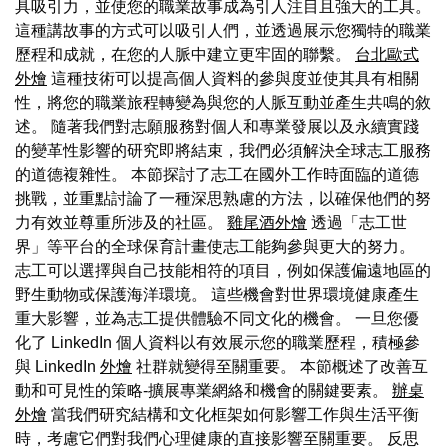
具吸引力，並使您的職業故事成為引人注目且強大的工具。
這種講故事的方式可以吸引人們，並透過展示您獨特的職業
歷程和成就，在您的人脈中建立更牢固的聯繫。
台北歐式
外燴
這種技術可以提高個人資料的參與度並使其具有相關
性，將您的職業旅程轉變為與您的人脈互動並產生共鳴的敘
述。 隨著我們對志願服務對個人和專業發展以及永續實踐
的變革性影響的研究即將結束，我們必須解決全球志工服務
的道德複雜性。 本節探討了志工在國外工作時面臨的道德
挑戰，並重點討論了一種深思熟慮的方法，以確保他們的努
力有效並尊重所涉及的社區。
雞尾酒外燴
透過「志工世
界」等平台的全球保育計畫使志工能夠參與更大的努力。
志工可以選擇與自己技能相符的項目，例如保護偏遠地區的
野生動物或保護海洋環境。 這些機會對世界環境健康產生
重大影響，並為志工提供體驗不同文化的機會。 一旦您優
化了 LinkedIn 個人資料以有效展示您的職業歷程，積極參
與 LinkedIn
外燴
社群就變得至關重要。 本節概述了改善互
動和可見性的策略-擴展專業網絡和機會的關鍵要素。
辦桌
外燴
當我們研究結構和文化框架如何影響工作與生活平衡
時，考慮它們對我們心理健康的直接影響至關重要。 反思