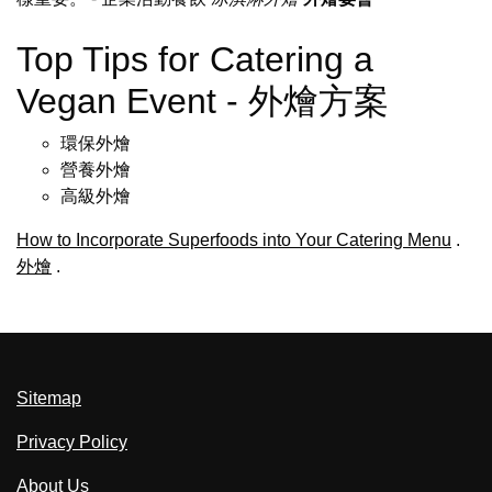
Top Tips for Catering a
Vegan Event - 外燴方案
環保外燴
營養外燴
高級外燴
How to Incorporate Superfoods into Your Catering Menu
.
外燴
.
Sitemap
Privacy Policy
About Us