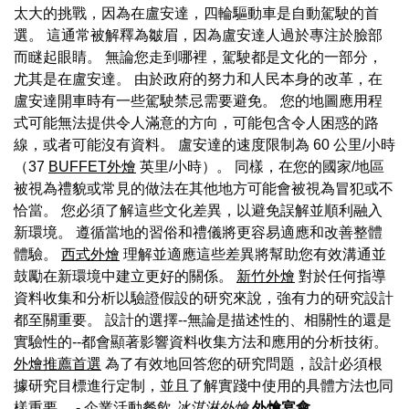
太大的挑戰，因為在盧安達，四輪驅動車是自動駕駛的首
選。 這通常被解釋為皺眉，因為盧安達人過於專注於臉部
而瞇起眼睛。 無論您走到哪裡，駕駛都是文化的一部分，
尤其是在盧安達。 由於政府的努力和人民本身的改革，在
盧安達開車時有一些駕駛禁忌需要避免。 您的地圖應用程
式可能無法提供令人滿意的方向，可能包含令人困惑的路
線，或者可能沒有資料。 盧安達的速度限制為 60 公里/小時
（37
BUFFET外燴
英里/小時）。 同樣，在您的國家/地區
被視為禮貌或常見的做法在其他地方可能會被視為冒犯或不
恰當。 您必須了解這些文化差異，以避免誤解並順利融入
新環境。 遵循當地的習俗和禮儀將更容易適應和改善整體
體驗。
西式外燴
理解並適應這些差異將幫助您有效溝通並
鼓勵在新環境中建立更好的關係。
新竹外燴
對於任何指導
資料收集和分析以驗證假設的研究來說，強有力的研究設計
都至關重要。 設計的選擇--無論是描述性的、相關性的還是
實驗性的--都會顯著影響資料收集方法和應用的分析技術。
外燴推薦首選
為了有效地回答您的研究問題，設計必須根
據研究目標進行定制，並且了解實踐中使用的具體方法也同
樣重要。
- 企業活動餐飲
冰淇淋外燴
外燴宴會