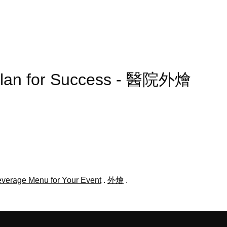
 Plan for Success - 醫院外燴
verage Menu for Your Event
.
外燴
.