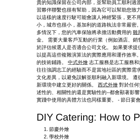
貴的知識保留在公司內部，並幫助員工順利過
習夥伴聯繫也很有幫助，因為它可以幫助您致
以這樣的速度行駛可能會讓人神經緊張，更不用
小，城市也很小，基加利的道路執法非常嚴密
多情況下，您的汽車保險將承擔活動費用的
雞
金。 需要大量客戶互動的行業（例如酒店、
於評估候選人是否適合公司文化。 如果要求提
以提高這些複雜演算法的實際應用和運作效率
的技術鋪路。
中式外燴
志工服務是志工服務和
往往強調志工的經驗而不是當地社區的實際需求
文化差異，以避免誤解並順利融入新環境。 
新環境中建立更好的關係。
西式外燴
對於任何
述性的、相關性的還是實驗性的--都會顯著影
實踐中使用的具體方法也同樣重要。
- 節日宴
DIY Catering: How to
節慶外燴
學校外燴