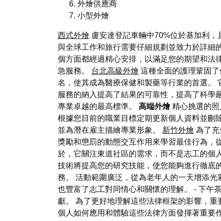
外燴供應商
小型外燴
西式外燴
盧安達登記車輛中70%位於基加利，
與全球工作和旅行需要仔細規劃並致力於詳細
個方面都經過精心安排，以滿足您的期望和法
急服務。
台北高級外燴
這種全面的護理鞏固了
名，使其成為醫療保健和製藥等行業的首選。 
服務的納入提高了結果的可靠性，提高了科學
專業卓越的最高標準。
高端外燴
精心挑選的照
根據您目前的職業目標定期更新個人資料並刪
並為潛在雇主描繪專業形象。
新竹外燴
為了充
獎勵和懲罰的動態交互作用來學習最佳行為，
於，它關注東道社區的需求，而不是志工的個人
技術將提高您的研究技能，使您能夠進行徹底
務。 活動範圍廣泛，從為老年人的一天增添光
也豐富了志工對同情心和關懷的理解。 - 下
獻。 為了更好地理解這些法律框架的影響，重
個人如何應用和體驗這些法律方面發揮著重要作