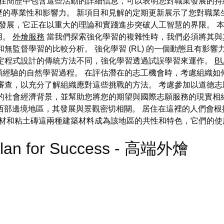
在簡歷中包含這些活動的詳細信息，可以表明您對職業發展的持
歷的專業性和影響力。 新項目和見解的定期更新展示了您對職業
發展，它正在以重大的理論和實踐進步突破人工智慧的界限。 
用。
外燴服務
當我們探索強化學習的複雜性時，我們必須將其與
無監督學習的比較分析。 強化學習 (RL) 的一個動態且有影
固定程式設計的傳統方法不同，強化學習透過試誤學習來運作。
B
類經驗的自然學習過程。 在評估潛在的志工機會時，考慮組織如
審查，以充分了解組織應對這些挑戰的方法。 考慮參加以道德
的社會經濟背景，並幫助您將您的期望與國際志願服務的現實相
牙利西部邊境地區，其發展與景觀密切相關。 居住在這裡的人們
材和粘土磚這兩種建築材料成為該地區的共性和特色，它們的使用
 Plan for Success - 高端外燴