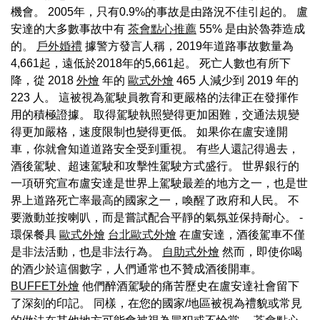
機會。 2005年，只有0.9%的事故是由路況不佳引起的。 盧
安達的大多數事故中有
茶會點心推薦
55% 是由於魯莽造成
的。
戶外婚禮
據警方發言人稱，2019年道路事故數量為
4,661起，遠低於2018年的5,661起。 死亡人數也有所下
降，從 2018
外燴
年的
歐式外燴
465 人減少到 2019 年的
223 人。 這被視為駕駛員教育和更嚴格的法律正在發揮作
用的積極證據。 取得駕駛執照變得更加困難，交通法規變
得更加嚴格，速度限制也變得更低。 如果你在盧安達開
車，你就會知道道路安全受到重視。 有些人還記得過去，
酒後駕駛、超速駕駛和攻擊性駕駛方式盛行。 世界銀行的
一項研究宣布盧安達是世界上駕駛最差的地方之一，也是世
界上道路死亡率最高的國家之一，喚醒了政府和人民。 不
要激動並按喇叭，而是嘗試配合平靜的氣氛並保持耐心。 -
環保餐具
歐式外燴
台北歐式外燴
在盧安達，酒後駕車不僅
是非法活動，也是非法行為。
自助式外燴
然而，即使你喝
的酒少於這個數字，人們通常也不贊成酒後開車。
BUFFET外燴
他們醉酒駕駛的痛苦歷史在盧安達社會留下
了深刻的印記。 同樣，在您的國家/地區被視為禮貌或常見