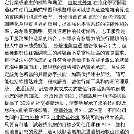
定行業或雇主的標準和期望。
自助式外燴
在強化學習開發
過程中使用互動式學習和模擬環境可以提高這些複雜演算法
的實際應用和運作效率。
外燴推薦首選
這些平台將理論知
識轉化為現實世界的應用，提高強化學習系統的準確性和效
率，為創造更聰明、更具適應性的技術鋪路。 志工服務是
志工服務和旅遊業的結合，在尋求有影響力的旅行體驗的年
輕人中越來越受歡迎。
外燴推薦首選
儘管很有吸引力，但
這種趨勢往往強調志工的經驗而不是當地社區的實際需求。
這些做法可確保您的文件符合專業標準並在競爭激烈的就業
市場中脫穎而出，體現您的資格和對品質的承諾。 首先確
定該角色所需的具體數字技能，如職位描述中所述。 這可
能包括軟體熟練度、程式語言、數位行銷工具和內容管理系
統。 透過認證、託管專案或成功的數位行銷活動等範例展
示您的專業知識。
外燴推薦
例如，詳細說明一項將參與度
提高了 30% 的社交媒體活動，清楚地展示了您的技能以及
您的技能的直接影響。
餐廳外燴
另外，請注意，不同公司
之間的
新竹外燴
ATS
台北歐式外燴
系統可能有很大差異。
只要有可能，試著找出您的目標公司使用哪種 ATS，並相
應地自訂您的履歷，這可以顯著增加您通過初始數位篩選的