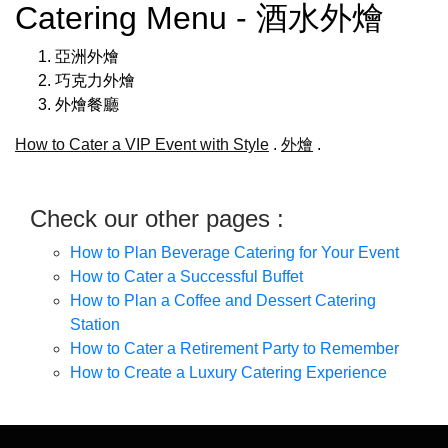
Catering Menu - 酒水外燴
亞洲外燴
巧克力外燴
外燴餐廳
How to Cater a VIP Event with Style
.
外燴
.
Check our other pages :
How to Plan Beverage Catering for Your Event
How to Cater a Successful Buffet
How to Plan a Coffee and Dessert Catering
Station
How to Cater a Retirement Party to Remember
How to Create a Luxury Catering Experience