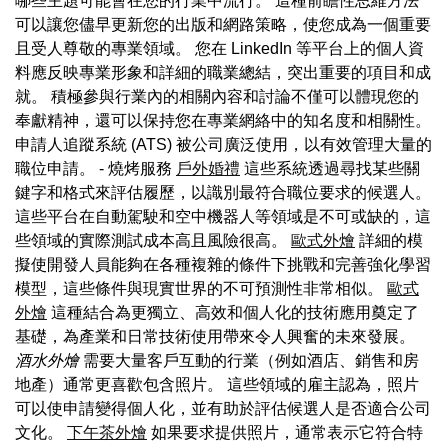
哪些主題可能會在您的行業中流行。 這種前瞻性思維方法
可以讓您儘早更新您的出版和網路策略，使您成為一個重要
且受人尊敬的專業領域。 您在 LinkedIn 等平台上的個人資
料應反映專業形象和詳細的職業總結，突出重要的項目和成
就。 積極參與行業內的相關內容和討論不僅可以體現您的
奉獻精神，還可以保持您在專業網絡中的知名度和相關性。
申請人追蹤系統 (ATS) 被公司廣泛使用，以有效管理大量的
職位申請。 - 燒烤服務
戶外婚禮
這些系統透過尋找某些關
鍵字和格式來評估履歷，以識別最符合職位要求的候選人。
這些平台在自動駕駛和空中機器人等領域是不可或缺的，這
些領域的實際測試成本高且風險很高。
歐式外燴
詳細的模
擬使開發人員能夠在各種複雜的條件下挑戰和完善強化學習
模型，這些條件與現實世界的不可預測性非常相似。
歐式
外燴
這種結合為更獨立、高效和個人化的技術應用奠定了
基礎，為產業和日常技術使用帶來令人興奮的未來發展。
酒水外燴
需要大量客戶互動的行業（例如酒店、銷售和房
地產）通常更喜歡包含照片。 這些領域的雇主認為，照片
可以使申請變得個人化，並有助於評估候選人是否適合公司
文化。
下午茶外燴
如果要求提供照片，通常表示它符合特