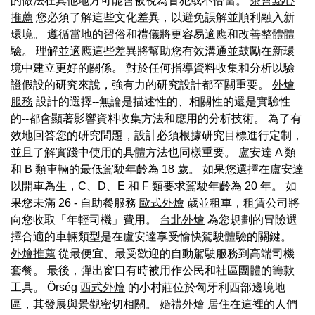
的做法在其他地方可能會被視為冒犯或不恰當。
茶會點心
推薦
您必須了解這些文化差異，以避免誤解並順利融入新
環境。 遵循當地的習俗和禮儀將更容易適應和改善整體體
驗。 理解並適應這些差異將幫助您有效溝通並鼓勵在新環
境中建立更好的關係。 對於任何指導資料收集和分析以驗
證假設的研究來說，強有力的研究設計都至關重要。
外燴
服務
設計的選擇--無論是描述性的、相關性的還是實驗性
的--都會顯著影響資料收集方法和應用的分析技術。 為了有
效地回答您的研究問題，設計必須根據研究目標進行定制，
並且了解實踐中使用的具體方法也同樣重要。 盧安達 A 類
和 B 類車輛的最低駕駛年齡為 18 歲。 如果您選擇在盧安達
以開車為生，C、D、E 和 F 類要求駕駛年齡為 20 年。 如
果您未滿 26 - 自助餐服務
歐式外燴
歲並租車，租賃公司將
向您收取「年輕司機」費用。
台北外燴
為您規劃的冒險選
擇合適的車輛類型是在盧安達享受愉快駕駛體驗的關鍵。
外燴推薦
從最便宜、最受歡迎的自動駕駛服務到高端司機
套餐。 最後，彈出窗口有時被用作公民和社區團體的籌款
工具。 Őrség
西式外燴
的小村莊位於匈牙利西部邊境地
區，其發展與景觀密切相關。
婚禮外燴
居住在這裡的人們