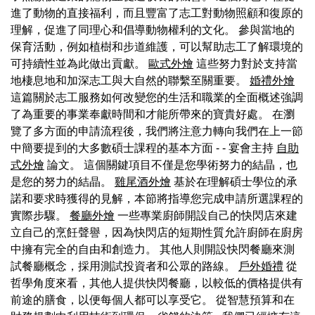
進了動物的直接福利，而且豐富了志工對動物照顧和復原的
理解，促進了同理心和倡導動物權利的文化。 參與當地的
保育活動，例如植樹和步道維護，可以幫助志工了解環境的
可持續性並為此做出貢獻。
歐式外燴
這些努力對於支持當
地棲息地和加深志工與大自然的聯繫至關重要。
婚禮外燴
這篇關於志工服務如何改變您的生活和職業的全面概述強調
了為重要的事業奉獻時間和才能所帶來的寶貴好處。 在瀏
覽了多方面的申請流程後，我們將注意力轉向我們在上一節
中簡要提到的大多數碩士課程的基本方面 - - 宴會主持
自助
式外燴
論文。 這個關鍵項目不僅是您學術努力的結晶，也
是您的努力的結晶。
雞尾酒外燴
基於在理解碩士學位的承
諾和要求時獲得的見解，本節將指導您完成申請所選課程的
實際步驟。
餐廳外燴
一些專業廚師開設自己的快閃店來建
立自己的烹飪聲譽，因為快閃店的短期性質允許廚師在廚房
中擁有完全的自由和創造力。 其他人則開設快閃餐廳來測
試餐廳概念，採用測試投資者和公眾的路線。
戶外婚禮
從
哲學角度來看，其他人提供快閃餐廳，以較低的價格提供有
前途的膳食，以便每個人都可以享受它。 從智慧預算和在