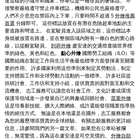
達這樣的小城市和國家，停車位是一種珍貴的奢侈品。 不
僅警察嚴格遵守禁止停車標誌，機構和公民也嚴格遵守。
人們不介意您在禁區內上下車，只要時間不超過 5
外燴推薦
首選
分鐘即可。 這些標誌放置在有潛在危險超車地點的主
要道路和彎道上。 在駕駛員進入該區域之前，這些標誌本
身就被放置在路邊，並在整個區域內附有一條白色的實心路
線，以提醒駕駛員。
到府外燴
盧安達的交通燈遵循世界標
準的綠色、黃色和紅色。
點心外燴
國際勞工組織（ILO）等
國際組織在製定工作與生活平衡最低標準方面發揮著至關重
要的作用。 許多國家利用這些準則來制定其勞動法，制定
支持體面工作和全球勞動力流動的一致標準。 許多社區提
供研討會、工作坊和支持小組，提供寶貴的面對面互動和交
流機會。 志工服務可以讓您在社會工作、文化計畫或環境
保護等領域進一步發展自己的興趣或回饋社會。
苗栗外燴
這是培養新技能、擴大人際網絡、或許還能發現職業指導熱
情的絕佳方式。 無論是在本地還是在國外，志工服務都會
為您的履歷增添寶貴的全球經驗。 有關志願服務的更詳細
信息，請參閱我們的另一篇文章。 如果您在公車站被攔
住，無需驚慌，因為這在盧安達是司空見慣的。
外燴自助