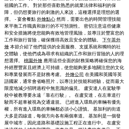
祖國的工作。 對於那些喜歡熟悉的就業法律和福利的保
障，但仍想要旅行的刺激的人來說，這種選擇是理想的選
擇。 - 宴會餐點
外燴點心
然而，需要出色的時間管理技能
來平衡工作職責和旅行的不可預測性。 密切注意這些健康
和安全措施將使您能夠有效地管理風險，並專注於豐富您的
工作和旅行冒險，確保獲得高效且安全的體驗。
下午茶外
燴
本節介紹了他們提供的全面服務、支援系統和獨特的社
交體驗，使他們成為尋求有組織的工作和旅行冒險的人的理
想選擇。
桃園外燴
應用這些全面的財務策略將確保您的海
外經歷豐富且經濟上可持續，使您能夠更多地關注您的文化
和專業發展而不是財務考慮。
外燴公司
在美國和英國等英
語國家，通常會省略照片，以專注於技能和經驗，從而最大
限度地減少招聘過程中無意識的偏見。 盧安達人在駕駛學
校中被教導要永遠「靠右行駛」。 在盧安達，在左車道行
駛而不超車被視為交通違規。 已經進入環島的車輛有優先
權，所有進入環島的車輛都必須小心謹慎。 基加利的街道
大多是四線道，每個方向各有兩個車道。 基加利是一個發
展中城市，因此道路和基礎設施工程正在進行中。 在盧安