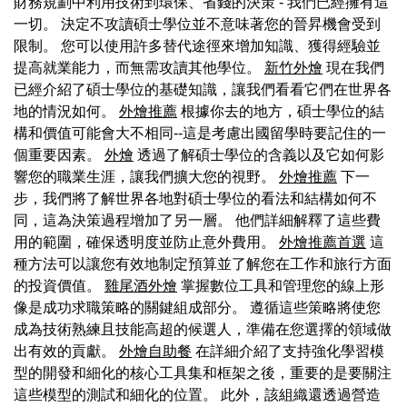
財務規劃中利用技術到環保、省錢的決策 - 我們已經擁有這
一切。 決定不攻讀碩士學位並不意味著您的晉昇機會受到
限制。 您可以使用許多替代途徑來增加知識、獲得經驗並
提高就業能力，而無需攻讀其他學位。
新竹外燴
現在我們
已經介紹了碩士學位的基礎知識，讓我們看看它們在世界各
地的情況如何。
外燴推薦
根據你去的地方，碩士學位的結
構和價值可能會大不相同--這是考慮出國留學時要記住的一
個重要因素。
外燴
透過了解碩士學位的含義以及它如何影
響您的職業生涯，讓我們擴大您的視野。
外燴推薦
下一
步，我們將了解世界各地對碩士學位的看法和結構如何不
同，這為決策過程增加了另一層。 他們詳細解釋了這些費
用的範圍，確保透明度並防止意外費用。
外燴推薦首選
這
種方法可以讓您有效地制定預算並了解您在工作和旅行方面
的投資價值。
雞尾酒外燴
掌握數位工具和管理您的線上形
像是成功求職策略的關鍵組成部分。 遵循這些策略將使您
成為技術熟練且技能高超的候選人，準備在您選擇的領域做
出有效的貢獻。
外燴自助餐
在詳細介紹了支持強化學習模
型的開發和細化的核心工具集和框架之後，重要的是要關注
這些模型的測試和細化的位置。 此外，該組織還透過營造