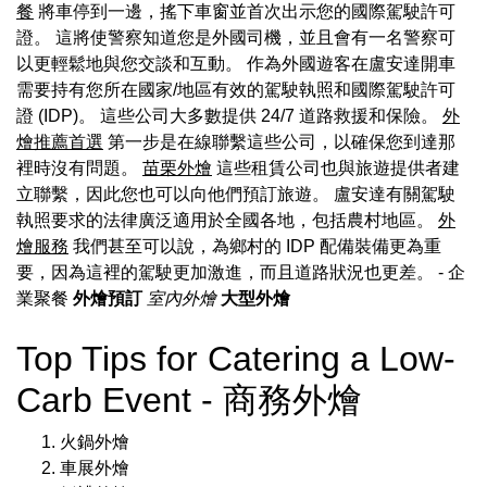
餐
將車停到一邊，搖下車窗並首次出示您的國際駕駛許可
證。 這將使警察知道您是外國司機，並且會有一名警察可
以更輕鬆地與您交談和互動。 作為外國遊客在盧安達開車
需要持有您所在國家/地區有效的駕駛執照和國際駕駛許可
證 (IDP)。 這些公司大多數提供 24/7 道路救援和保險。
外
燴推薦首選
第一步是在線聯繫這些公司，以確保您到達那
裡時沒有問題。
苗栗外燴
這些租賃公司也與旅遊提供者建
立聯繫，因此您也可以向他們預訂旅遊。 盧安達有關駕駛
執照要求的法律廣泛適用於全國各地，包括農村地區。
外
燴服務
我們甚至可以說，為鄉村的 IDP 配備裝備更為重
要，因為這裡的駕駛更加激進，而且道路狀況也更差。
- 企
業聚餐
外燴預訂
室內外燴
大型外燴
Top Tips for Catering a Low-
Carb Event - 商務外燴
火鍋外燴
車展外燴