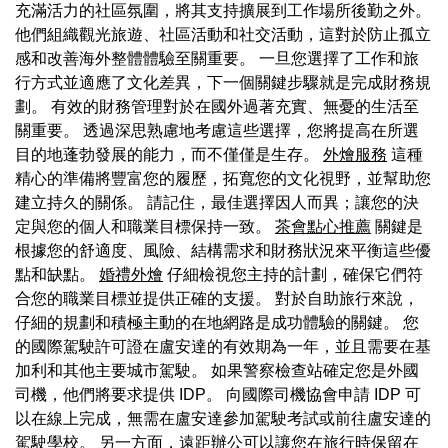
充滿活力的社區氛圍，將其支持擴展到工作場所後勤之外。
他們組織觀光旅遊、社區活動和社交活動，這對於防止孤立
感和改善海外整體體驗至關重要。 一旦您選擇了工作和旅
行方式並適應了文化差異，下一個關鍵步驟就是完成財務規
劃。 有效的財務管理對於在國外過著充實、無憂的生活至
關重要。 透過深思熟慮地考慮這些選擇，您將提高在所選
目的地蓬勃發展的能力，而不僅僅是生存。
外燴服務
這種
精心的準備將豐富您的履歷，拓寬您的文化視野，並幫助您
建立持久的關係。 請記住，最佳選擇因人而異；讓您的決
定與您的個人和職業目標保持一致。
茶會點心推薦
關鍵是
根據您的舒適度、風險、結構需求和財務狀況來平衡這些優
點和缺點。
婚禮外燴
仔細檢視您主持的計劃，確保它們符
合您的職業目標並提供正確的支援。 對於自助旅行來說，
仔細的規劃和積極主動的在地網路是成功體驗的關鍵。 您
的國際駕駛許可證在盧安達的有效期為一年，並且需要在基
加利和其他主要城市駕駛。 如果警察檢查站確定您是外國
司機，他們將要求提供 IDP。 向國際司機協會申請 IDP 可
以在線上完成，無需在盧安達參加駕駛考試或前往盧安達的
駕駛學校。 另一方面，遠距辦公可以讓您在旅行時保留在